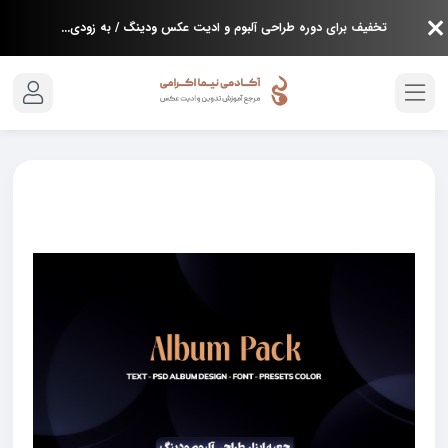
تخفیف برای دوره طراحی آلبوم و ادیت عکس ودینگ / به زودی...