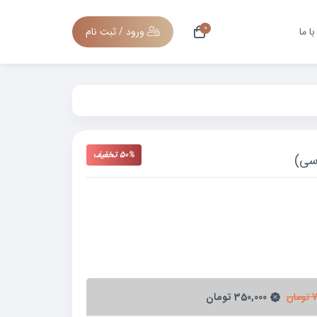
0
ا ما
ورود / ثبت نام
50% تخفیف
وسی)
7
تومان
350,000
تومان