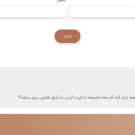
ه ابزار اینه که بعدا همیشه با خرید کردن ما پکیج هامون بروز میشه؟!