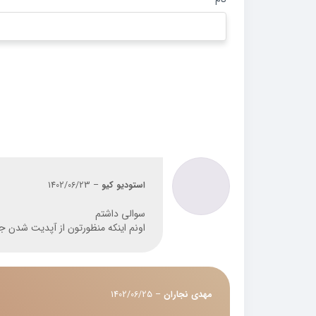
استودیو کیو
–
1402/06/23
سوالی داشتم
اونم اینکه منظورتون از آپدیت شدن جعب
مهدی نجاران
–
1402/06/25