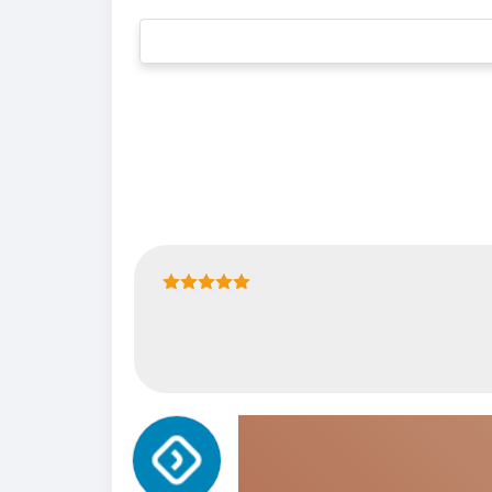
نمره
5
از 5