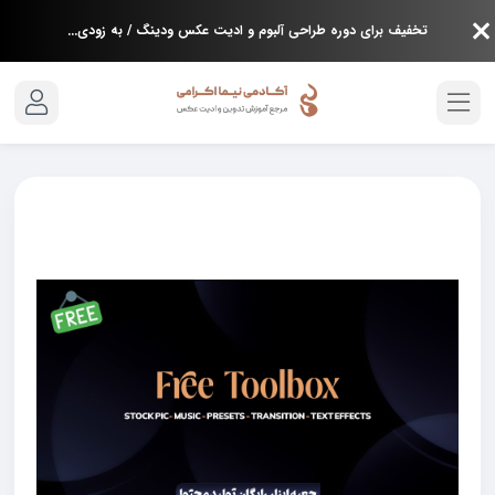
تخفیف برای دوره طراحی آلبوم و ادیت عکس ودینگ / به زودی...