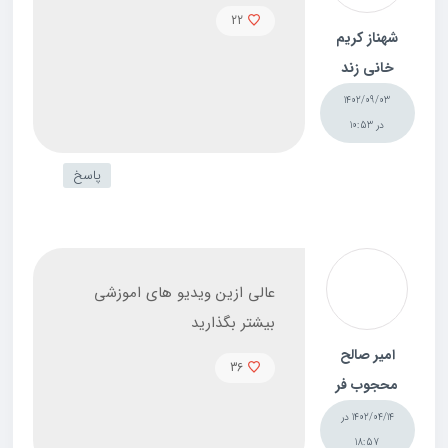
22
شهناز کریم
خانی زند
1402/09/03
در 10:53
پاسخ
عالی ازین ویدیو های اموزشی
بیشتر بگذارید
امیر صالح
36
محجوب فر
1402/04/14 در
18:57