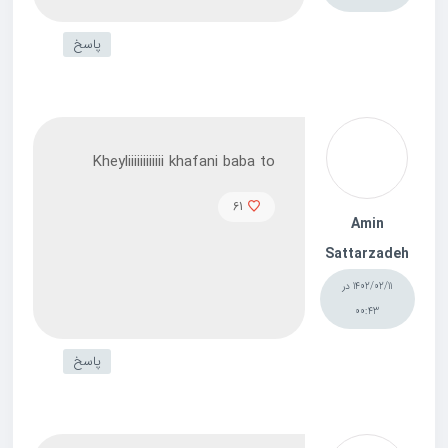
پاسخ
Kheyliiiiiiiiiiii khafani baba to
61
Amin
Sattarzadeh
1402/02/11 در
00:43
پاسخ