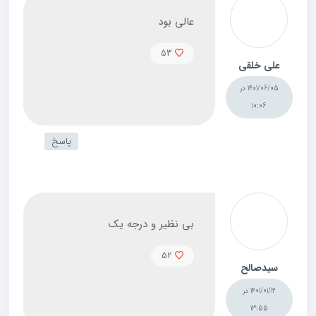
عالی بود
53
علی خلقی
1401/06/05 در
10:06
پاسخ
بی نظیر و درجه یک
52
سیدصالح
1401/01/12 در
13:55