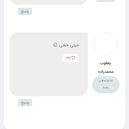
پاسخ
خیلی خفنی 😉
67
یعقوب
محمدزاده
1401/01/02 در
21:30
پاسخ