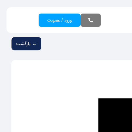
ورود / عضویت
← بازگشت