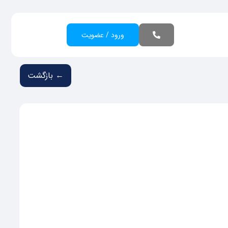
ورود / عضویت
← بازگشت