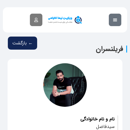
گزارش تخلف
آکادمی آموزشی
← بازگشت
فریلنسران
نام و نام خانوادگی
سیدفاضل