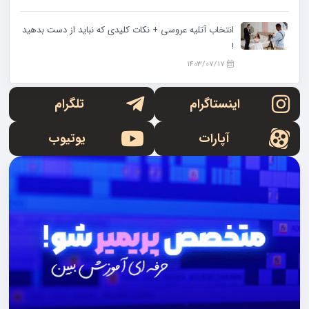
انتخاب آتلیه عروسی + نکات کلیدی که نباید از دست بدهید
!
1403/07/17
اینستاگرام
تلگرام
آپارات
یوتیوب