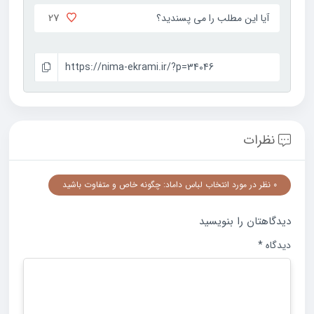
27
آیا این مطلب را می پسندید؟
https://nima-ekrami.ir/?p=34046
نظرات
0 نظر در مورد انتخاب لباس داماد: چگونه خاص و متفاوت باشید
دیدگاهتان را بنویسید
دیدگاه
*