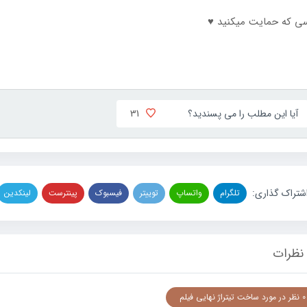
ی که حمایت میکنید ♥
31
آیا این مطلب را می پسندید؟
شتراک گذاری:
تلگرام
واتساپ
توییتر
فیسبوک
پینترست
لینکدین
نظرات
0 نظر در مورد ساخت تیتراژ نهایی فیلم