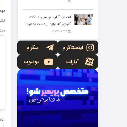
دید
انتخاب آتلیه عروسی + نکات
نشا
کلیدی که نباید از دست بدهید !
دید
1403/07/17
اینستاگرام
تلگرام
آپارات
یوتیوب
نا