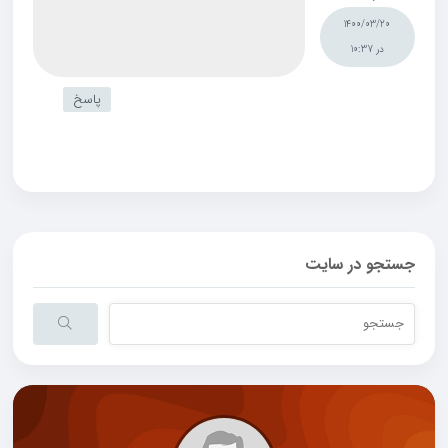
1400/03/20
در 10:37
پاسخ
جستجو در سایت