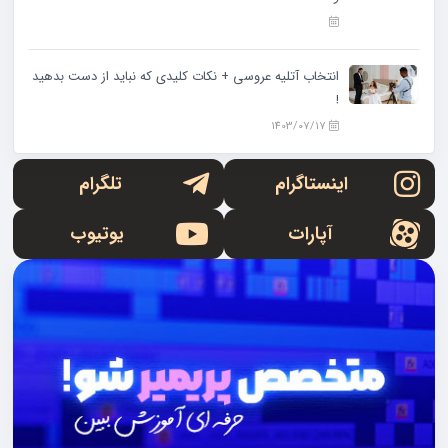
انتخاب آتلیه عروسی + نکات کلیدی که نباید از دست بدهید
!
1403/07/17
اینستاگرام
تلگرام
آپارات
یوتیوب