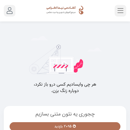
چجوری یه نئون متنی بسازیم
2095 بازدید