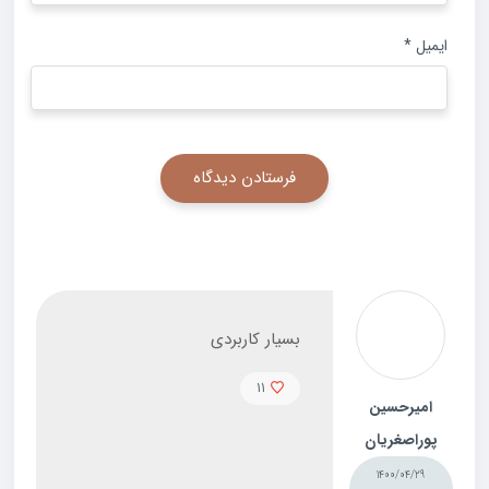
ایمیل
*
بسیار کاربردی
11
امیرحسین
پوراصغریان
1400/04/29