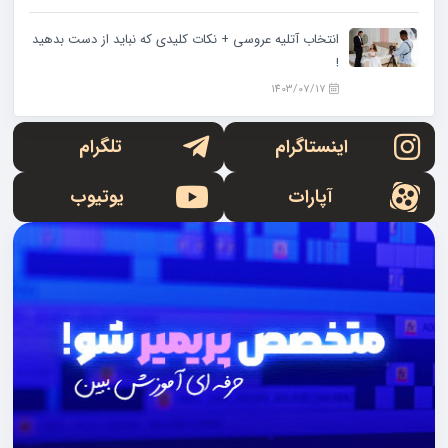
انتخاب آتلیه عروسی + نکات کلیدی که نباید از دست بدهید
!
1403/07/17
اینستاگرام
تلگرام
آپارات
یوتیوب