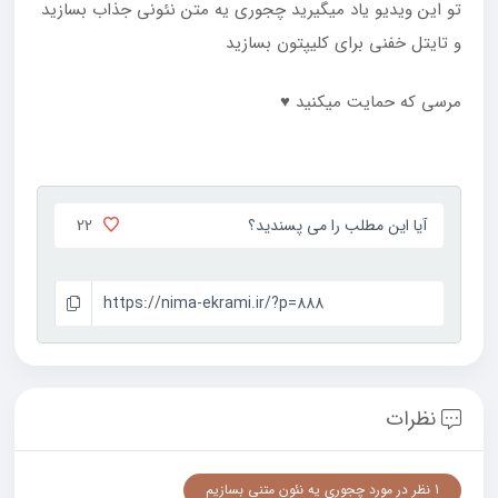
تو این ویدیو یاد میگیرید چجوری یه متن نئونی جذاب بسازید
و تایتل خفنی برای کلیپتون بسازید
مرسی که حمایت میکنید ♥
22
آیا این مطلب را می پسندید؟
https://nima-ekrami.ir/?p=888
نظرات
1 نظر در مورد چجوری یه نئون متنی بسازیم