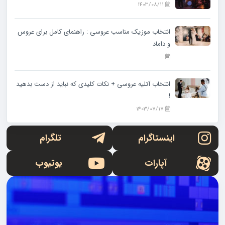
1403/08/11
انتخاب موزیک مناسب عروسی : راهنمای کامل برای عروس
و داماد
انتخاب آتلیه عروسی + نکات کلیدی که نباید از دست بدهید
!
1403/07/17
اینستاگرام
تلگرام
آپارات
یوتیوب