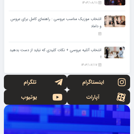
1403/08/11
انتخاب موزیک مناسب عروسی : راهنمای کامل برای عروس
و داماد
انتخاب آتلیه عروسی + نکات کلیدی که نباید از دست بدهید
!
1403/07/17
اینستاگرام
تلگرام
آپارات
یوتیوب