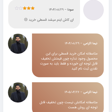
سودا
–
1404/08/29
نمره
3
از 5
ای کاش اینم میشد قسطی خرید 😒
نیما اکرامی
–
1404/08/29
متاسفانه امکان خرید قسطی برای این
محصول وجود نداره چون قیمتش تخفیف
قابل توجه ای خورده و فقط باید به صورت
نقدی ثبت نام کنید
نیما اکرامی
–
1405/04/26
متاسفانه امکانش نیست چون تخفیف قابل
توجه ای روش هست