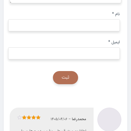
نام
*
ایمیل
*
محمدرضا
–
1405/04/06
نمره
4
از
5