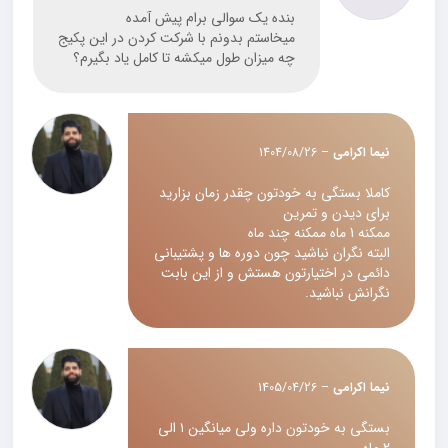
از 5
بنده یک سوالی برام پیش آمده
میخاستم بدونم با شرکت کردن در این پکیج
چه میزان طول میکشه تا کامل یاد بگیرم؟
نیما اکرامی
–
1404/08/26
کاملا بستگی به خودتون چقدر زمان بزارید
برای دیدن و تمرین
ممکنه 1 ماه ممکنه چند ماه
البته نگران نباشید چون دوره ها و پشتیبانی
دائمی در اختیارتون هستش و از این بابت
نگرانش نباشید.
نیما اکرامی
–
1405/04/26
بستگی به خودتون داره ولی میانگین ۱ الی