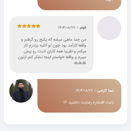
۲ ماه
الهام
–
1404/08/26
نمره
5
از 5
من چند ماهی میشه که پکیج رو گرفتم و
واقعا کارآمد بود چون تو آتلیه برادرم کار
میکنم و تقریبا همه کارای ادیت رو پیش
میبرم و واقعا خواستم اینجا تشکر کنم ازتون
🙏🙏🙏
نیما اکرامی
–
1404/08/26
باعث افتخاره رضایت داشتید 🌱