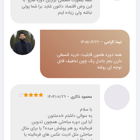
لطفا بصورت قسطی بزارین دوره هارو. با
این وض اقتصاد داغون شاید برا شما پولی
نباشه ولی زیاده اینم
نیما اکرامی
–
1405/04/26
همه دوره هامون قابلیت خرید قسطی
دارن بجز باندل پک چون تخفیف قابل
توجه ای روشه
محمود ذاکری
–
1404/08/29
نمره
4
از
5
با سلام
یه سوالی داشتم خدمتتون
آیا این دوره مباحثی همچون تدوین
فرمالیته رو هم پوشش میده؟ یا برای مثال
مباحثی مثل ادیت عکس های فرمالیته یا