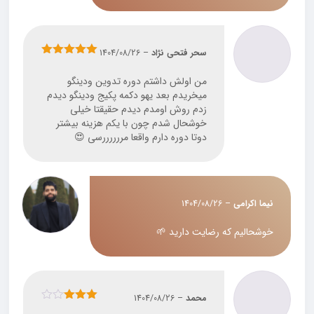
سحر فتحی نژاد
–
1404/08/26
نمره
5
از 5
من اولش داشتم دوره تدوین ودینگو
میخریدم بعد یهو دکمه پکیج ودینگو دیدم
زدم روش اومدم دیدم حقیقتا خیلی
خوشحال شدم چون با یکم هزینه بیشتر
دوتا دوره دارم واقعا مررررررسی 😍
نیما اکرامی
–
1404/08/26
خوشحالیم که رضایت دارید 🌱
محمد
–
1404/08/26
نمره
3